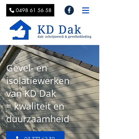
0498 61 56 58
Gevel- en
isolatiewerken
van KD Dak
= kwaliteit en
duurzaamheid
03 377 42 30